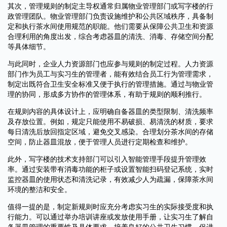
其次，管理规则的制定主导权通常归属物业管理部门或写字楼的行
政管理团队。物业管理部门负责设施维护和公共区域秩序，具备制
定和执行茶水间使用规范的职能。他们需要从保障公共卫生和资源
合理利用的角度出发，综合考虑器皿的清洗、消毒、存储空间分配
等具体细节。
与此同时，企业人力资源部门也应参与规则的制定过程。人力资源
部门作为员工与实习生的管理者，能有效结合员工行为管理需求，
制定出既符合卫生安全标准又便于执行的管理措施。通过与物业管
理的协同，形成多方协作的管理体系，有助于规则的顺利推行。
在规则内容的具体设计上，应明确自备器皿的类型限制、清洗频率
及存放位置。例如，规定只能使用不易破损、易清洗的材质，要求
每日清洗后放回指定区域，避免交叉感染。合理划分茶水间的存储
空间，防止器皿混放，便于管理人员进行定期检查和维护。
此外，写字楼的技术支持部门可以引入智能管理手段提升管理效
率。通过安装带有消毒功能的柜子或设置智能扫码登记系统，实时
监控器皿的使用状态和清洗记录，有效减少人为疏漏，保障茶水间
环境的整洁和安全。
值得一提的是，制定新规则时应充分考虑实习生的实际接受度和执
行能力。可以通过举办培训讲座或发放使用手册，让实习生了解自
备器皿管理的重要性及具体要求，培养良好的公共卫生习惯，促进