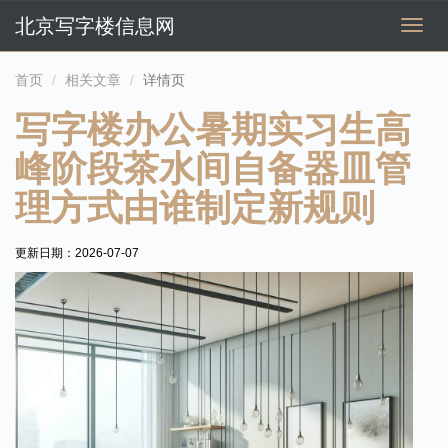
北京写字楼信息网
切
换
导
首页
相关文章
详情页
航
写字楼办公暑期实习生高
峰阶段茶水间自备器皿管
理方式由谁制定新规则
更新日期：
2026-07-07