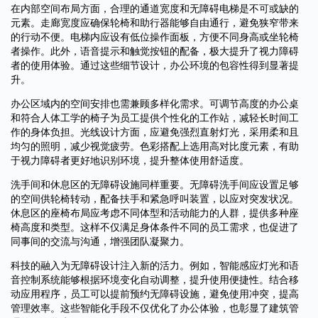
在内部空间布局方面，合理的通道宽度和无障碍电梯是不可或缺的
元素。走廊宽度应确保轮椅和助行器能够自由通行，避免狭窄带来
的行动不便。电梯内应设有低位操作面板，方便不同身高或坐轮椅
者操作。此外，语音提示和触觉按钮的配备，极大提升了视力障碍
者的使用体验。通过这些细节设计，办公环境的包容性得到显著提
升。
办公区域内的空间安排也需兼顾多样化需求。可调节高度的办公桌
和符合人体工学的椅子为员工提供个性化的工作站，减轻长时间工
作的身体负担。光线设计方面，应避免强烈直射灯光，采用柔和且
均匀的照明，减少视觉疲劳。色彩搭配上选用高对比度元素，有助
于视力障碍者更好地识别环境，提升整体使用舒适度。
洗手间和休息区的无障碍设施同样重要。无障碍洗手间应设置足够
的空间供轮椅转动，配备扶手和紧急呼叫装置，以应对突发状况。
休息区的座椅布局应考虑不同体型和活动能力的人群，提供多种座
椅高度和类型。这样不仅满足身体条件不同的员工需求，也促进了
同事间的交流与沟通，增强团队凝聚力。
科技的融入为无障碍设计注入新的活力。例如，智能感应灯光和语
音控制系统能够根据环境变化自动调整，提升使用便捷性。结合移
动应用程序，员工可以提前预约无障碍设施，避免使用冲突，提高
管理效率。这些智能化手段不仅优化了办公体验，也彰显了建筑管