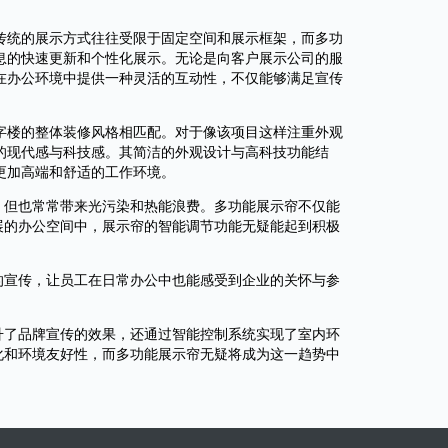
传统的展示方式往往受限于固定空间和展示框架，而多功
息的快速更新和个性化展示。无论是向客户展示公司的服
在办公环境中提供一种灵活的互动性，不仅能够满足宣传
字楼的整体装修风格相匹配。对于像该项目这样注重外观
的现代感与科技感。其简洁的外观设计与高科技功能结
更加高端和舒适的工作环境。
，但也常常带来光污染和热能浪费。多功能展示帘不仅能
展的办公空间中，展示帘的智能调节功能无疑能起到积极
的宣传，让员工在日常办公中也能感受到企业的关怀与参
升了品牌宣传的效果，还通过智能控制系统实现了室内环
化和环境友好性，而多功能展示帘无疑将成为这一趋势中